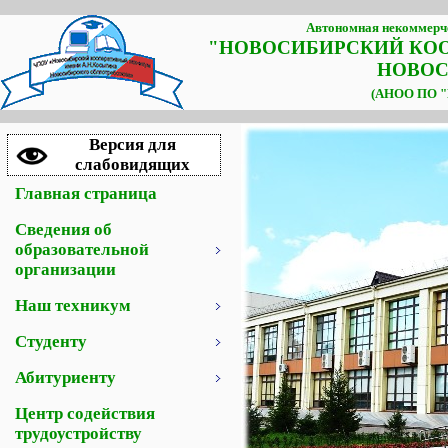
Автономная некоммерче
"НОВОСИБИРСКИЙ КО
НОВОС
(АНОО ПО "Н
Версия для
слабовидящих
Главная страница
Сведения об
образовательной
организации
Наш техникум
Студенту
Абитуриенту
Центр содействия
трудоустройству