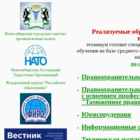
Реализуемые о
Новосибирская городская торгово-
промышленная палата
техникум готовит спец
обучения на базе среднего
на
по 
Новосибирская Ассоциация
Туристских Организаций
Правоохранительна
Федеральный портал "Российское
образование"
Правоохранительна
с освоением профе
"Таможенное право
Юриспруденция
Информационные с
Техническая экспл