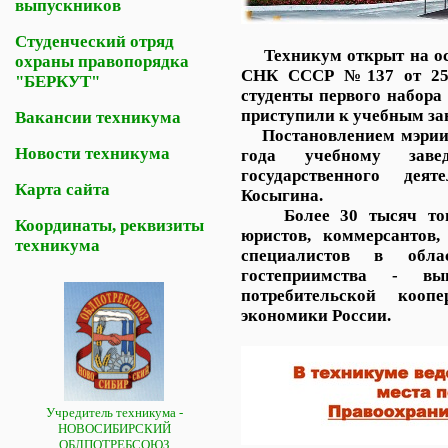
выпускников
Студенческий отряд
Техникум открыт на ос
охраны правопорядка
СНК СССР №137 от 25 я
"БЕРКУТ"
студенты первого набора
приступили к учебным за
Вакансии техникума
Постановлением мэрии г
Новости техникума
года учебному заве
государственного де
Карта сайта
Косыгина.
Более 30 тысяч товаро
Координаты, реквизиты
юристов, коммерсантов,
техникума
специалистов в обла
гостеприимства - в
потребительской кооп
экономики России.
Учредитель техникума -
НОВОСИБИРСКИЙ
ОБЛПОТРЕБСОЮЗ