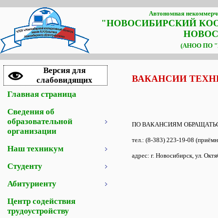
Автономная некоммерче
"НОВОСИБИРСКИЙ КО
НОВОС
(АНОО ПО "Н
Версия для
ВАКАНСИИ ТЕХ
слабовидящих
Главная страница
Сведения об
образовательной
ПО ВАКАНСИЯМ ОБРАЩАТЬ
организации
тел.: (8-383) 223-19-08 (приём
Наш техникум
адрес: г. Новосибирск, ул. Октя
Студенту
Абитуриенту
Центр содействия
трудоустройству