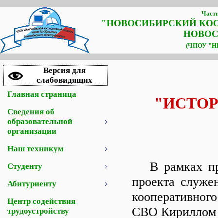
Частн
"НОВОСИБИРСКИЙ КО
НОВОС
(ЧПОУ "НК
Версия для
слабовидящих
Главная страница
"ИСТОР
Сведения об
образовательной
организации
Наш техникум
В рамках про
Студенту
проекта служе
Абитуриенту
кооперативного
Центр содействия
СВО Кириллом 
трудоустройству