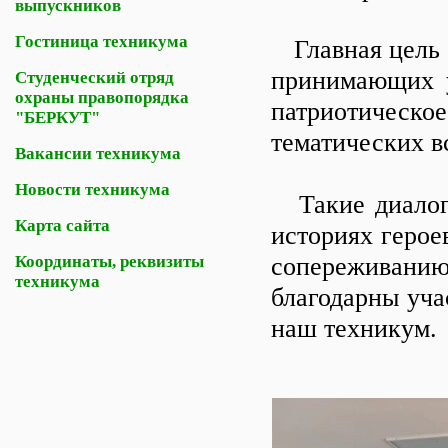
выпускников
Гостиница техникума
Главная цель н
принимающих у
Студенческий отряд
охраны правопорядка
патриотическо
"БЕРКУТ"
тематических в
Вакансии техникума
Новости техникума
Такие диалоги
Карта сайта
историях герое
Координаты, реквизиты
сопереживани
техникума
благодарны уча
наш техникум.