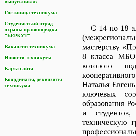
выпускников
Гостиница техникума
Студенческий отряд
С 14 по 18 ап
охраны правопорядка
"БЕРКУТ"
(межрегиональ
мастерству «П
Вакансии техникума
8 класса МБО
Новости техникума
которого под
Карта сайта
кооперативног
Координаты, реквизиты
Наталья Евген
техникума
ключевых сор
образования Ро
и студентов,
техническую г
профессиональ