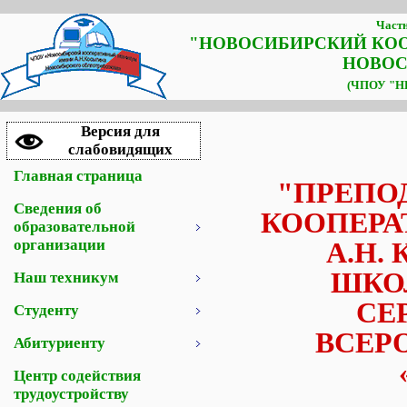
Частн
"НОВОСИБИРСКИЙ КО
НОВОС
(ЧПОУ "НК
Версия для
слабовидящих
Главная страница
"ПРЕПО
Сведения об
КООПЕРА
образовательной
организации
А.Н.
ШКО
Наш техникум
СЕ
Студенту
ВСЕР
Абитуриенту
Центр содействия
трудоустройству