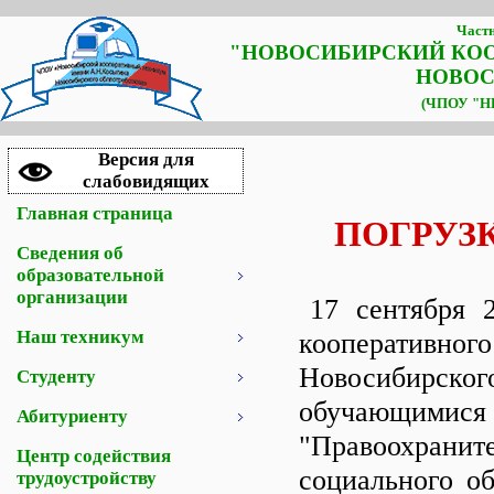
Частн
"НОВОСИБИРСКИЙ КО
НОВОС
(ЧПОУ "НК
Версия для
слабовидящих
Главная страница
ПОГРУЗ
Сведения об
образовательной
организации
17 сентября 
Наш техникум
кооператив
Новосибирско
Студенту
обучающимис
Абитуриенту
"Правоохраните
Центр содействия
социального о
трудоустройству