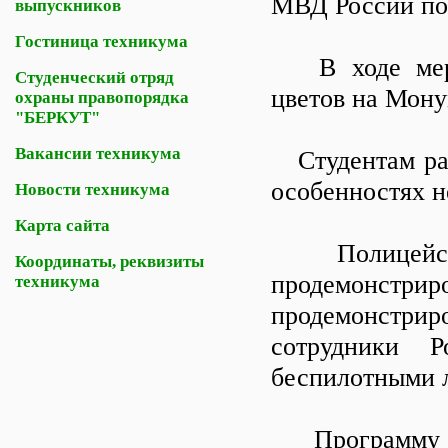
МВД России по
выпускников
Гостиница техникума
В ходе мероп
Студенческий отряд
цветов на Мон
охраны правопорядка
"БЕРКУТ"
Вакансии техникума
Студентам рас
особенностях 
Новости техникума
Карта сайта
Полицейские
Координаты, реквизиты
продемонстри
техникума
продемонстри
сотрудники Р
беспилотными 
Программу пр