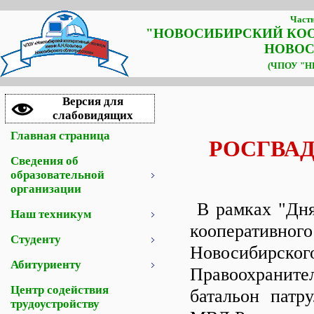
Частн
"НОВОСИБИРСКИЙ КО
НОВОС
(ЧПОУ "НК
Версия для
слабовидящих
Главная страница
РОСГВА
Сведения об
образовательной
организации
В рамках "Дня
Наш техникум
кооператив
Студенту
Новосибирс
Абитуриенту
Правоохранит
Центр содействия
батальон патр
трудоустройству