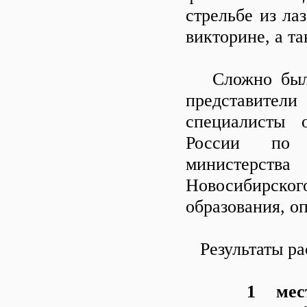
стрельбе из ла
викторине, а т
Сложно было 
представител
специалисты 
России по Н
министерств
Новосибирско
образования, оп
Результаты ра
1 место –