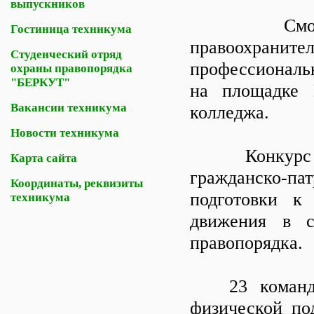
выпускников
Смотр-кон
Гостиница техникума
правоохранит
Студенческий отряд
профессиональ
охраны правопорядка
"БЕРКУТ"
на площадке Н
Вакансии техникума
колледжа.
Новости техникума
Конкурс про
Карта сайта
гражданско-п
Координаты, реквизиты
подготовки к
техникума
движения в с
правопорядка.
23 команды с
физической по