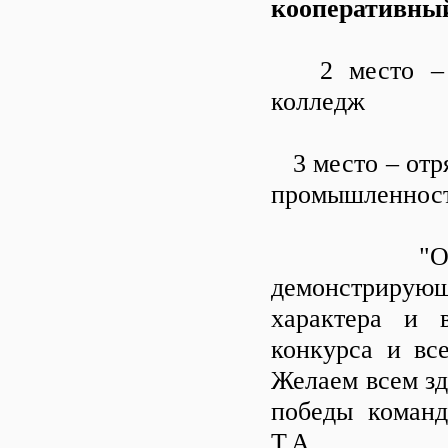
кооперативны
2 место – от
колледж
3 место – отр
промышленност
"Отличное
демонстриру
характера и 
конкурса и вс
Желаем всем зд
победы команд
Т.А.