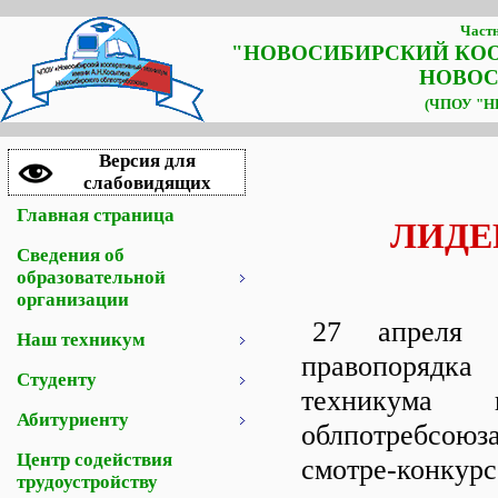
Частн
"НОВОСИБИРСКИЙ КО
НОВОС
(ЧПОУ "НК
Версия для
слабовидящих
Главная страница
ЛИДЕ
Сведения об
образовательной
организации
27 апреля 
Наш техникум
правопорядка
Студенту
техникума 
Абитуриенту
облпотребсоюза
Центр содействия
смотре-конкурс
трудоустройству