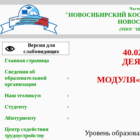
Частн
"НОВОСИБИРСКИЙ КО
НОВОС
(ЧПОУ "НК
Версия для
40.
слабовидящих
ДЕ
Главная страница
Сведения об
МОДУЛЯ
образовательной
организации
Наш техникум
Студенту
Абитуриенту
Центр содействия
Уровень образова
трудоустройству