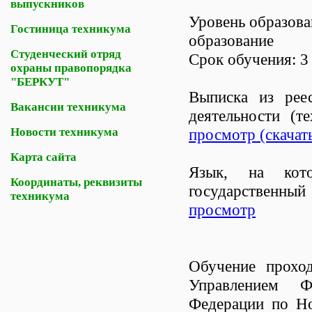
выпускников
Уровень образова
Гостиница техникума
образование
Студенческий отряд
Срок обучения: 3
охраны правопорядка
"БЕРКУТ"
Выписка из реес
Вакансии техникума
деятельности (т
Новости техникума
просмотр (скачат
Карта сайта
Язык, на кото
Координаты, реквизиты
государственны
техникума
просмотр
Обучение проход
Управлением Ф
Федерации по Но